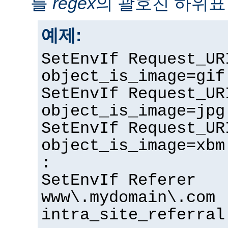
를
regex
의 괄호친 하위표
예제:
SetEnvIf Request_UR
object_is_image=gif
SetEnvIf Request_UR
object_is_image=jpg
SetEnvIf Request_UR
object_is_image=xbm
:
SetEnvIf Referer
www\.mydomain\.com
intra_site_referral