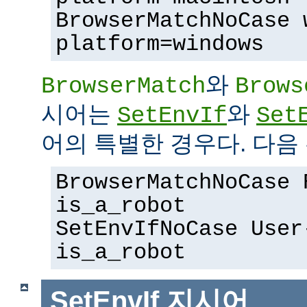
BrowserMatchNoCase 
platform=windows
와
BrowserMatch
Brows
시어는
와
SetEnvIf
Set
어의 특별한 경우다. 다음 
BrowserMatchNoCase 
is_a_robot
SetEnvIfNoCase User
is_a_robot
SetEnvIf
지시어