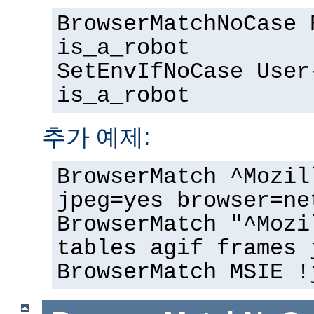
BrowserMatchNoCase 
is_a_robot
SetEnvIfNoCase User
is_a_robot
추가 예제:
BrowserMatch ^Mozil
jpeg=yes browser=ne
BrowserMatch "^Mozi
tables agif frames 
BrowserMatch MSIE !