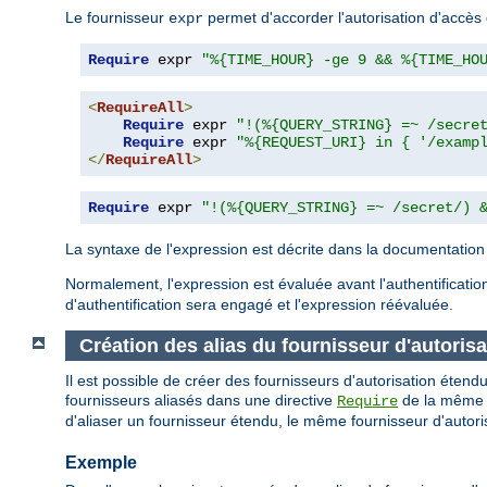
Le fournisseur
permet d'accorder l'autorisation d'accès 
expr
Require
 expr 
"%{TIME_HOUR} -ge 9 && %{TIME_HO
<
RequireAll
>
Require
 expr 
"!(%{QUERY_STRING} =~ /secre
Require
 expr 
"%{REQUEST_URI} in { '/examp
</
RequireAll
>
Require
 expr 
"!(%{QUERY_STRING} =~ /secret/) 
La syntaxe de l'expression est décrite dans la documentatio
Normalement, l'expression est évaluée avant l'authentification
d'authentification sera engagé et l'expression réévaluée.
Création des alias du fournisseur d'autorisa
Il est possible de créer des fournisseurs d'autorisation étendu
fournisseurs aliasés dans une directive
de la même ma
Require
d'aliaser un fournisseur étendu, le même fournisseur d'autoris
Exemple