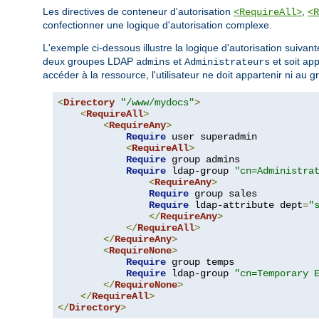
Les directives de conteneur d'autorisation
,
<RequireAll>
<R
confectionner une logique d'autorisation complexe.
L'exemple ci-dessous illustre la logique d'autorisation suivante
deux groupes LDAP
et
et soit ap
admins
Administrateurs
accéder à la ressource, l'utilisateur ne doit appartenir ni au 
<
Directory
"/www/mydocs"
>
<
RequireAll
>
<
RequireAny
>
Require
 user superadmin

<
RequireAll
>
Require
 group admins

Require
 ldap-group 
"cn=Administra
<
RequireAny
>
Require
 group sales

Require
 ldap-attribute dept
=
"
</
RequireAny
>
</
RequireAll
>
</
RequireAny
>
<
RequireNone
>
Require
 group temps

Require
 ldap-group 
"cn=Temporary 
</
RequireNone
>
</
RequireAll
>
</
Directory
>