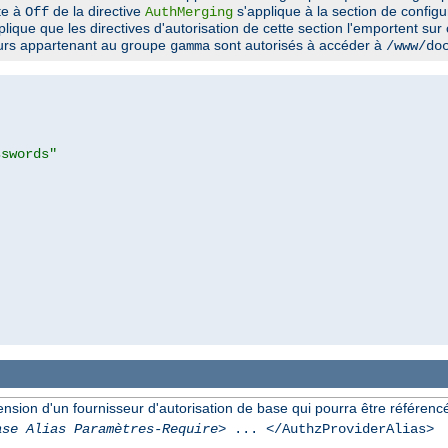
ite à
de la directive
s'applique à la section de config
Off
AuthMerging
plique que les directives d'autorisation de cette section l'emportent sur
eurs appartenant au groupe
sont autorisés à accéder à
gamma
/www/do
sswords"
ion d'un fournisseur d'autorisation de base qui pourra être référencée 
ase Alias Paramètres-Require
> ... </AuthzProviderAlias>