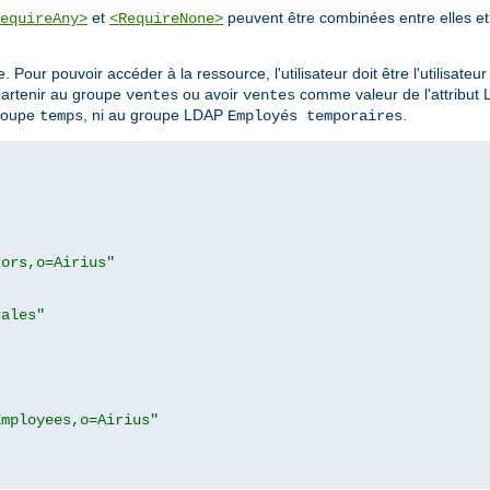
et
peuvent être combinées entre elles et 
equireAny>
<RequireNone>
. Pour pouvoir accéder à la ressource, l'utilisateur doit être l'utilisateu
partenir au groupe
ou avoir
comme valeur de l'attribut
ventes
ventes
groupe
, ni au groupe LDAP
.
temps
Employés temporaires
tors,o=Airius"
sales"
Employees,o=Airius"