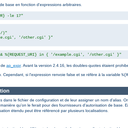
de base en fonction d'expressions arbitraires.
UR} -le 17"
t/)"
le.cgi', '/other.cgi' }"
&& %{REQUEST_URI} in { '/example.cgi', '/other.cgi' }"
n de
ap_expr
. Avant la version 2.4.16, les doubles-quotes étaient prohi
. Cependant, si l'expression renvoie false et se réfère à la variable
%{
tion
s dans le fichier de configuration et de leur assigner un nom d'alias. On
nière qu'on le ferait pour des fournisseurs d'autorisation de base. En 
ation étendu peut être référencé par plusieurs localisations.