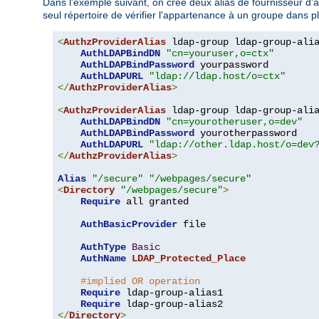
Dans l'exemple suivant, on crée deux alias de fournisseur d'aut
seul répertoire de vérifier l'appartenance à un groupe dans p
<
AuthzProviderAlias
 ldap-group ldap-group-ali
AuthLDAPBindDN
"cn=youruser,o=ctx"
AuthLDAPBindPassword
 yourpassword

AuthLDAPURL
"ldap://ldap.host/o=ctx"
</
AuthzProviderAlias
>
<
AuthzProviderAlias
 ldap-group ldap-group-ali
AuthLDAPBindDN
"cn=yourotheruser,o=dev"
AuthLDAPBindPassword
 yourotherpassword

AuthLDAPURL
"ldap://other.ldap.host/o=dev
</
AuthzProviderAlias
>
Alias
"/secure"
"/webpages/secure"
<
Directory
"/webpages/secure"
>
Require
 all granted

AuthBasicProvider
 file

AuthType
Basic
AuthName
LDAP_Protected_Place
#implied OR operation
Require
 ldap-group-alias1

Require
</
Directory
>