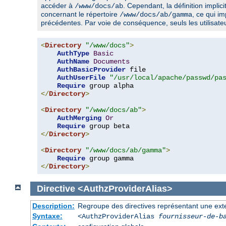
accéder à
. Cependant, la définition implic
/www/docs/ab
concernant le répertoire
, ce qui im
/www/docs/ab/gamma
précédentes. Par voie de conséquence, seuls les utilisat
<
Directory
"/www/docs"
>
AuthType
Basic
AuthName
Documents
AuthBasicProvider
 file

AuthUserFile
"/usr/local/apache/passwd/pa
Require
</
Directory
>
<
Directory
"/www/docs/ab"
>
AuthMerging
Or
Require
</
Directory
>
<
Directory
"/www/docs/ab/gamma"
>
Require
</
Directory
>
Directive
<AuthzProviderAlias>
Description:
Regroupe des directives représentant une extens
Syntaxe:
<AuthzProviderAlias
fournisseur-de-b