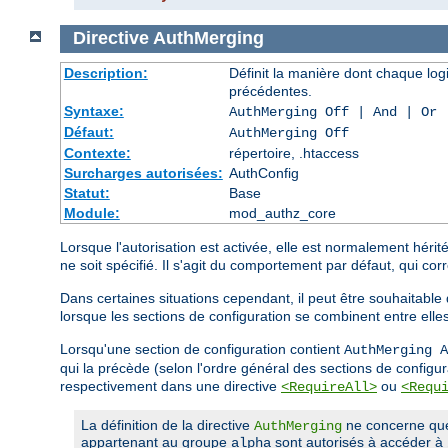
Directive
AuthMerging
Description:
Définit la manière dont chaque log
précédentes.
Syntaxe:
AuthMerging Off | And | Or
Défaut:
AuthMerging Off
Contexte:
répertoire, .htaccess
Surcharges autorisées:
AuthConfig
Statut:
Base
Module:
mod_authz_core
Lorsque l'autorisation est activée, elle est normalement héri
ne soit spécifié. Il s'agit du comportement par défaut, qui corr
Dans certaines situations cependant, il peut être souhaitable
lorsque les sections de configuration se combinent entre elle
Lorsqu'une section de configuration contient
AuthMerging A
qui la précède (selon l'ordre général des sections de configur
respectivement dans une directive
ou
<RequireAll>
<Requ
La définition de la directive
ne concerne que l
AuthMerging
appartenant au groupe
sont autorisés à accéder à
alpha