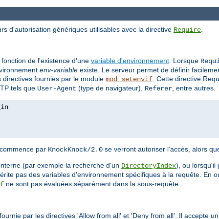
rs d'autorisation génériques utilisables avec la directive
.
Require
 fonction de l'existence d'une
variable d'environnement
. Lorsque
Requ
'environnement
env-variable
existe. Le serveur permet de définir facilem
es directives fournies par le module
. Cette directive Req
mod_setenvif
TTP tels que
(type de navigateur),
, entre autres.
User-Agent
Referer
nt commence par
se verront autoriser l'accès, alors qu
KnockKnock/2.0
interne (par exemple la recherche d'un
), ou lorsqu'i
DirectoryIndex
hérite pas des variables d'environnement spécifiques à la requête. En o
ne sont pas évaluées séparément dans la sous-requête.
f
urnie par les directives 'Allow from all' et 'Deny from all'. Il accepte 