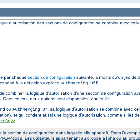
ique d'autorisation des sections de configuration se combine avec celle
tée par chaque
section de configuration
suivante, à moins qu'un jeu de di
espond à la définition explicite
.
AuthMerging Off
 de combiner la logique d'autorisation d'une section de configuration av
s. Dans ce cas, deux options sont disponibles,
et
.
And
Or
ou
, sa logique d'autorisation se combine avec cel
nd
AuthMerging Or
ation), et qui contient aussi une logique d'autorisation, comme si les 
.
ireAny>
a section de configuration dans laquelle elle apparaît. Dans l'exemple 
. Les utilisateurs appartenant au groupe
ou au grou
/www/docs
alpha