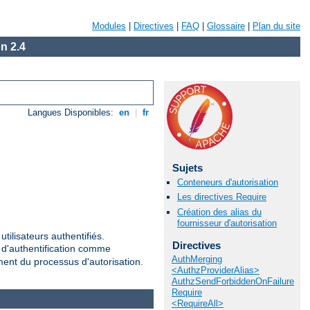
Modules
|
Directives
|
FAQ
|
Glossaire
|
Plan du site
n 2.4
Langues Disponibles:
en
|
fr
Sujets
Conteneurs d'autorisation
Les directives Require
Création des alias du
fournisseur d'autorisation
tilisateurs authentifiés.
Directives
r d'authentification comme
AuthMerging
ement du processus d'autorisation.
<AuthzProviderAlias>
AuthzSendForbiddenOnFailure
Require
<RequireAll>