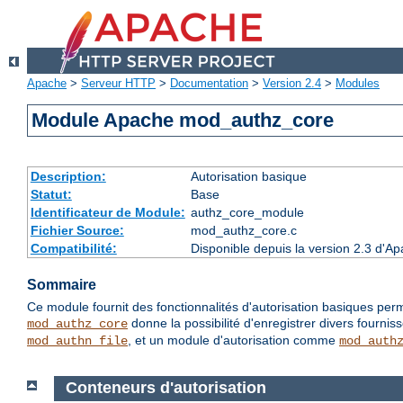
Apache
>
Serveur HTTP
>
Documentation
>
Version 2.4
>
Modules
Module Apache mod_authz_core
Description:
Autorisation basique
Statut:
Base
Identificateur de Module:
authz_core_module
Fichier Source:
mod_authz_core.c
Compatibilité:
Disponible depuis la version 2.3 d'
Sommaire
Ce module fournit des fonctionnalités d'autorisation basiques perm
donne la possibilité d'enregistrer divers fournis
mod_authz_core
, et un module d'autorisation comme
mod_authn_file
mod_auth
Conteneurs d'autorisation