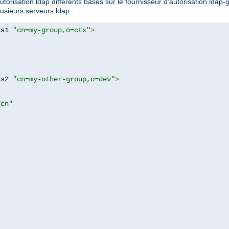
orisation ldap différents basés sur le fournisseur d'autorisation ldap-g
lusieurs serveurs ldap :
as1 
"cn=my-group,o=ctx"
>
as2 
"cn=my-other-group,o=dev"
>
?cn"