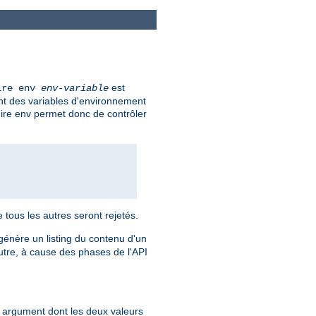
est
ire env
env-variable
ent des variables d'environnement
uire env permet donc de contrôler
e tous les autres seront rejetés.
l génère un listing du contenu d'un
utre, à cause des phases de l'API
un argument dont les deux valeurs