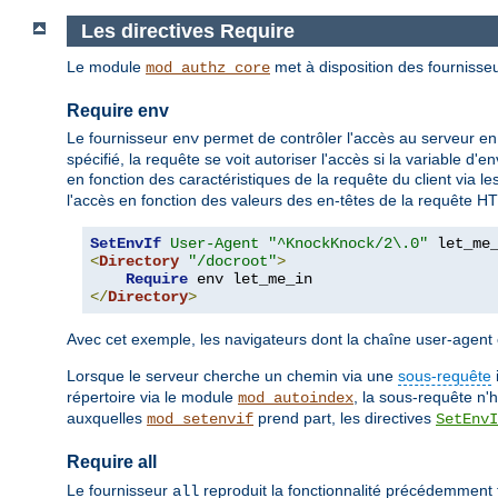
Les directives Require
Le module
met à disposition des fournisseu
mod_authz_core
Require env
Le fournisseur
permet de contrôler l'accès au serveur en
env
spécifié, la requête se voit autoriser l'accès si la variable d
en fonction des caractéristiques de la requête du client via l
l'accès en fonction des valeurs des en-têtes de la requête H
SetEnvIf
User-Agent
"^KnockKnock/2\.0"
<
Directory
"/docroot"
>
Require
</
Directory
>
Avec cet exemple, les navigateurs dont la chaîne user-age
Lorsque le serveur cherche un chemin via une
sous-requête
répertoire via le module
, la sous-requête n'
mod_autoindex
auxquelles
prend part, les directives
mod_setenvif
SetEnvI
Require all
Le fournisseur
reproduit la fonctionnalité précédemment fo
all