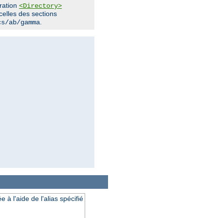
uration
<Directory>
 celles des sections
.
cs/ab/gamma
à l'aide de l'alias spécifié